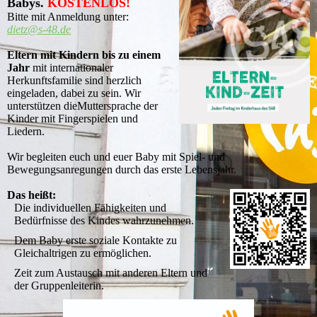
Babys.
KOSTENLOS!
Bitte mit Anmeldung unter:
dietz@s-48.de
Eltern mit Kindern bis zu einem
Jahr
mit internationaler
Herkunftsfamilie sind herzlich
eingeladen, dabei zu sein. Wir
unterstützen dieMuttersprache der
Kinder mit Fingerspielen und
Liedern.
Wir begleiten euch und euer Baby mit Spiel- und
Bewegungsanregungen durch das erste Lebensjahr.
Das heißt:
Die individuellen Fähigkeiten und
Bedürfnisse des Kindes wahrzunehmen.
Dem Baby erste soziale Kontakte zu
Gleichaltrigen zu ermöglichen.
Zeit zum Austausch mit anderen Eltern und
der Gruppenleiterin.