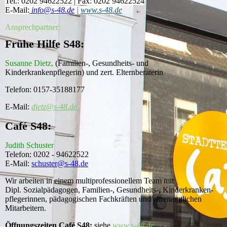
Tel.: 0202 94622522 | Fax: 0202 94622524
E-Mail:
info@s-48.de
|
www.s-48.de
Ansprechpartner:
Frühe Hilfe S48:
Susanne Dietz,
(Familien-, Gesundheits- und
Kinderkrankenpflegerin) und zert. Elternberaterin
Telefon: 0157-35188177
E-Mail:
dietz@s-48.de
Café S48:
Judith Schuster
Telefon: 0202 - 94622522
E-Mail:
schuster@s-48.de
Wir arbeiten in einem multiprofessionellem Team mit
Dipl. Sozialpädagogen, Familien-, Gesundheits-, Kinderkranken-
pflegerinnen, pädagogischen Fachkräften und ehrenamtlichen
Mitarbeitern.
Öffnungszeiten Café S48:
siehe
www.s-48.de