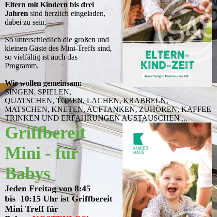
Eltern mit Kindern bis drei
Jahren
sind herzlich eingeladen,
dabei zu sein.
So unterschiedlich die großen und
kleinen Gäste des Mini-Treffs sind,
so vielfältig ist auch das
Programm.
Wir wollen gemeinsam:
SINGEN, SPIELEN,
QUATSCHEN, TOBEN, LACHEN, KRABBELN,
MATSCHEN, KNETEN, AUFTANKEN, ZUHÖREN, KAFFEE
TRINKEN UND ERFAHRUNGEN AUSTAUSCHEN ...
Griffbereit
Mini -
für
Babys
Jeden Freitag von 8:45
bis 10:15 Uhr ist Griffbereit
Mini Treff für